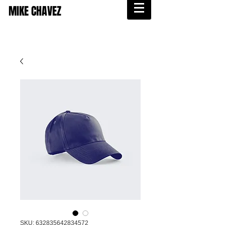
MIKE CHAVEZ
SKU: 632835642834572